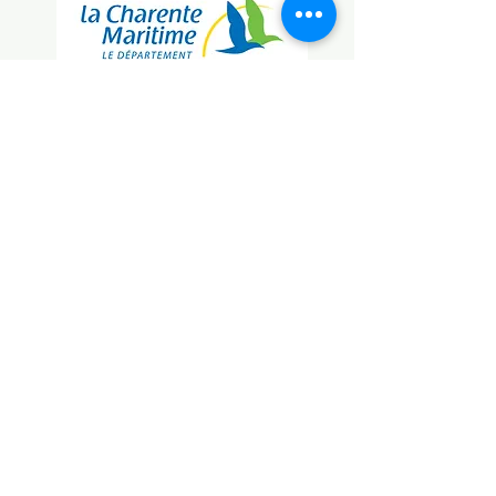
Association des Maritimes
Acadie Charentes
61 Rue Paul Doumer, 17200 Royan, France
acadiecharentes@gmail.com