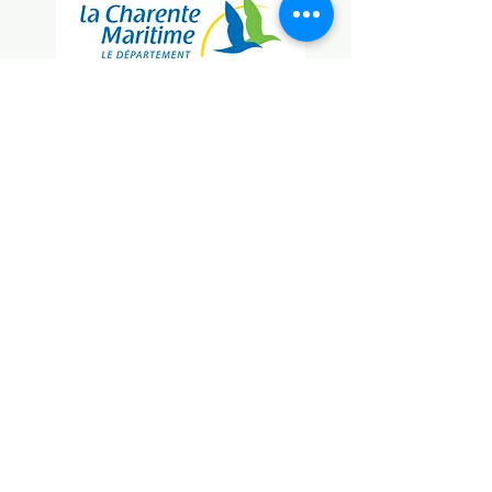
Association des Maritimes
Acadie Charentes
61 Rue Paul Doumer, 17200 Royan, France
acadiecharentes@gmail.com