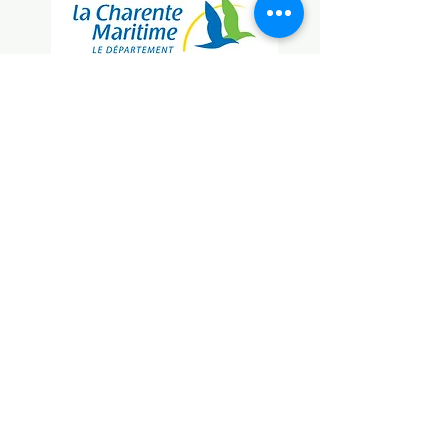
Association des Maritimes
Acadie Charentes
61 Rue Paul Doumer, 17200 Royan, France
acadiecharentes@gmail.com